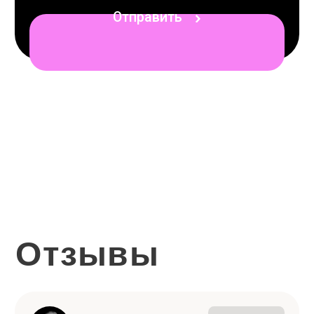
абонемент, тем выгоднее цена за занятие.
Оплатить можно любым удобным
способом: российской или зарубежной
картой, а также с помощью современных
платёжных систем.
А что будет с моим
абонементом если я заболею/
уеду в отпуск?
Ваш абонемент —
бессрочный.
Мы не устанавливаем жёстких сроков
на прохождение занятий, поэтому
вы можете вернуться к обучению
в удобное для вас время.
А если мне нужен
узкоспециализированный
английский? Например,
медицина?
Мы максимально гибкие в плане