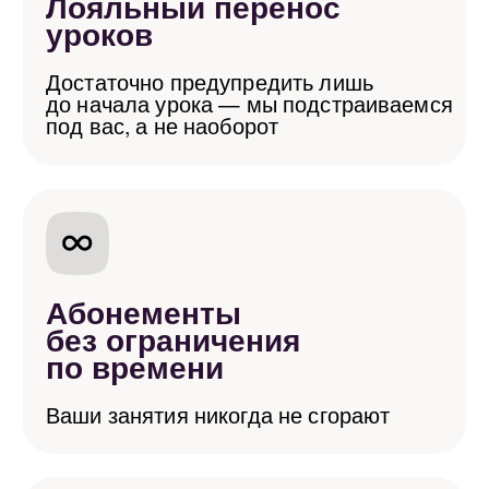
Ready for take-off?
Первый шаг —
бесплатно
Остальное —
с нами.