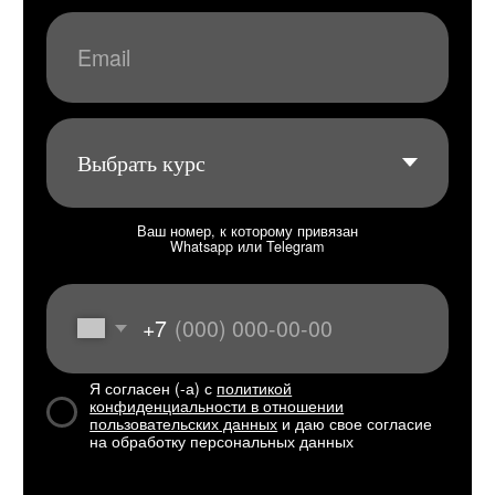
У меня слабый уровень —
могу ли я начать?
Конечно! Мы подбираем курс, темп
и материалы индивидуально под ваш
уровень — от полного новичка
до продвинутого. Главное — желание
учиться, всё остальное берём на себя.
Как проходят занятия?
Все занятия проходят онлайн — через
Zoom, Google Meet или Яндекс.Телемост.
Всё, что вам нужно, — стабильный
интернет и наушники.
Сколько стоит обучение и как
его можно оплатить?
Стоимость абонементов указана
на странице тарифов — чем больше