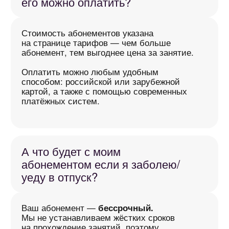
ИП ДМИТРИЕВ МИХАИЛ АЛЕКСАНДРОВИЧ
ОГРНИП: 323470400011277
ИНН: 472006046890
Политика обработки персональных данных
Публичная оферта
Пользовательское соглашение
Разработано студией
MADEON