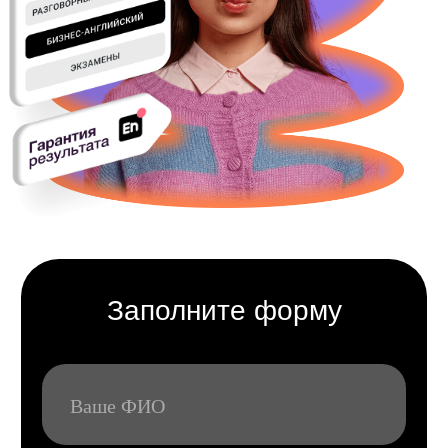
Сколько длится одно
занятие?
Самый популярный формат в нашей
школе — 60 минут. Это оптимальное
время, чтобы сосредоточиться и получить
максимум пользы от урока.
Также доступны пакеты по 90 минут —
такой формат подходит тем, кто только
к концу часа успевает «разговориться»
и хочет углубиться в практику.
Будет ли пробное занятие?
Да, конечно! У нас есть бесплатный
вводный урок, на котором
вы познакомитесь с преподавателем
и форматом обучения. Вводное занятие
проводит именно тот преподаватель,
с которым вы будете заниматься
в дальнейшем.