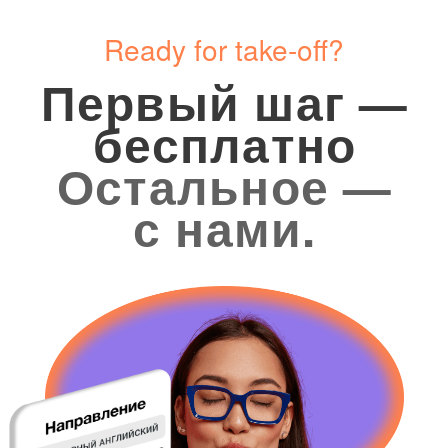
БИЗНЕС-КУРС
Тимофей
Юнна
Сегодня проходил видео-интервью
I really like Sasha
и хочу сказать спасибо — очень помогли
a year, my Englis
наши первые уроки, где мы детально
incredibly. Before
разбирали типовые вопросы
completely forgott
на собеседованиях ...
Развернуть
Развернуть
Популярные
вопросы