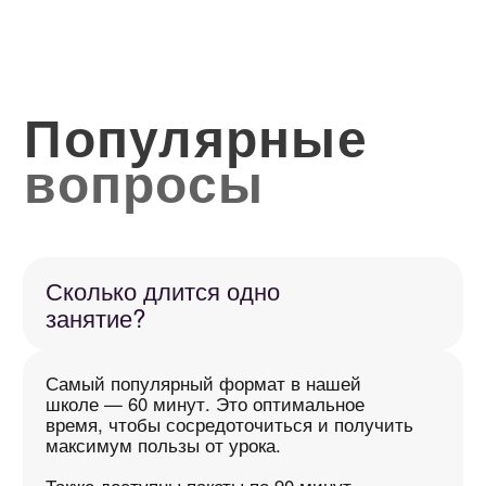
В таких случаях мы подстраиваем
программу так, чтобы вы могли
прогрессировать даже без домашки — без
стресса и чувства вины.
А можно ли отменять или
переносить занятия?
Конечно! Мы полностью подстраиваемся
под ваш ритм жизни и адаптируем
обучение английскому под него.
Достаточно просто предупредить нас
до начала занятия, и оно не будет
списано. Всё гибко и без лишнего стресса.
Я не живу в России / СНГ.
Можно ли заниматься?
Конечно! Мы подстраиваемся под ваш
часовой пояс и уже работаем
со студентами по всему миру. Уроки
проходят в удобное для вас время,