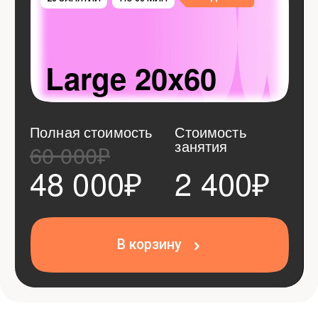
Лояльный перенос
уроков
Достаточно предупредить лишь
до начала урока — мы подстраиваемся
под вас, а не наоборот
Абонементы
без ограничения
по времени
Ваши занятия никогда не сгорают
Замена преподавателя
Если не подошёл стиль преподавания