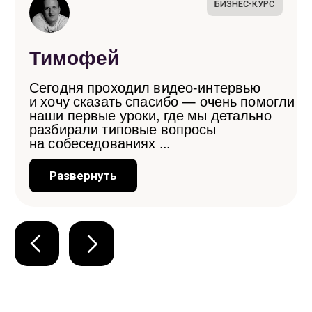
программы и всегда подбираем её под
ваши конкретные цели.
У нас есть обширная база материалов
по разным направлениям, включая
медицину, IT и другие сферы. А если
нужно — курс будет составлен
индивидуально под вас.
Кто преподаёт?
Опытные преподаватели, обученные
по нашей коммуникативной методике.
Они ведут занятия с упором на живую
разговорную практику и умеют
вдохновлять на изучение языка.
Будет ли домашка?
Всё зависит от ваших целей, темпа
и сроков. Конечно, домашние задания
ускоряют прогресс, но мы понимаем, что
у всех разный ритм жизни, и не всегда есть
возможность их выполнять.