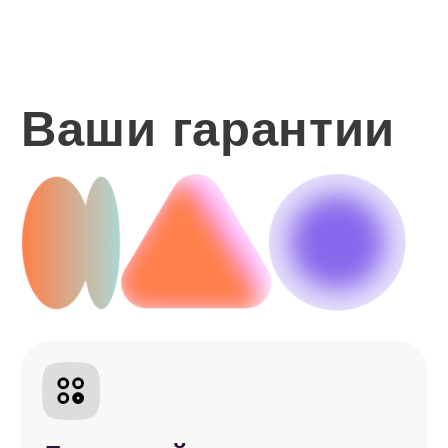
Оплачивайте
курсы удобным
способом
Банковские карты
(Visa, Mastercard, МИР)
Международные
переводы (PaySend, TransferGo)
СБП (Система быстрых платежей)
Другие цифровые способы оплаты