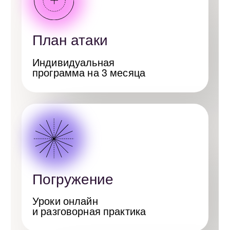
Оплачивайте
курсы удобным
способом
Банковские карты
(Visa, Mastercard, МИР)
Международные
переводы (PaySend, TransferGo)
СБП (Система быстрых платежей)
Другие цифровые способы оплаты
Популярные