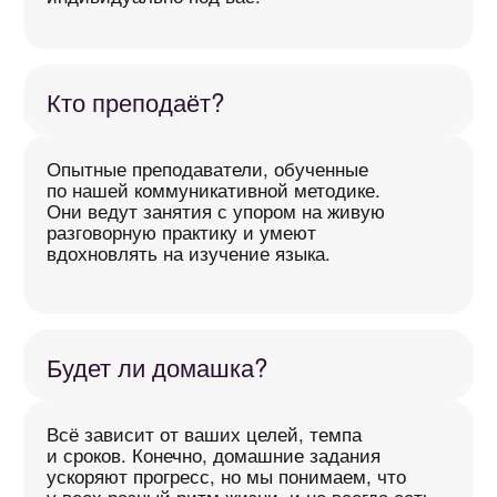
ИП ДМИТРИЕВ МИХАИЛ АЛЕКСАНДРОВИЧ
ОГРНИП: 323470400011277
ИНН: 472006046890
Политика обработки персональных данных
Публичная оферта
Пользовательское соглашение
Разработано студией
MADEON