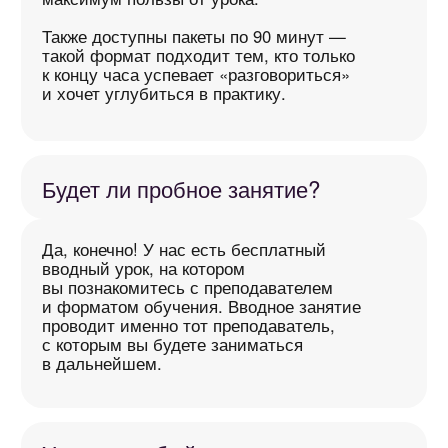
Мы максимально гибкие в плане
программы и всегда подбираем её под
ваши конкретные цели.
У нас есть обширная база материалов
по разным направлениям, включая
медицину, IT и другие сферы. А если
нужно — курс будет составлен
индивидуально под вас.
Кто преподаёт?
Опытные преподаватели, обученные
по нашей коммуникативной методике.
Они ведут занятия с упором на живую
разговорную практику и умеют
вдохновлять на изучение языка.
Будет ли домашка?
Всё зависит от ваших целей, темпа
и сроков. Конечно, домашние задания
ускоряют прогресс, но мы понимаем, что