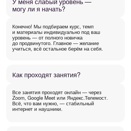
у всех разный ритм жизни, и не всегда есть
возможность их выполнять.
В таких случаях мы подстраиваем
программу так, чтобы вы могли
прогрессировать даже без домашки — без
стресса и чувства вины.
А можно ли отменять или
переносить занятия?
Конечно! Мы полностью подстраиваемся
под ваш ритм жизни и адаптируем
обучение английскому под него.
Достаточно просто предупредить нас
до начала занятия, и оно не будет
списано. Всё гибко и без лишнего стресса.
Я не живу в России / СНГ.
Можно ли заниматься?
Конечно! Мы подстраиваемся под ваш
часовой пояс и уже работаем