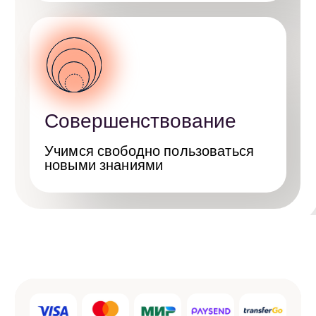
вопросы
Сколько длится одно
занятие?
Самый популярный формат в нашей
школе — 60 минут. Это оптимальное
время, чтобы сосредоточиться и получить
максимум пользы от урока.
Также доступны пакеты по 90 минут —
такой формат подходит тем, кто только
к концу часа успевает «разговориться»
и хочет углубиться в практику.
Будет ли пробное занятие?
Да, конечно! У нас есть бесплатный
вводный урок, на котором
вы познакомитесь с преподавателем
и форматом обучения. Вводное занятие
проводит именно тот преподаватель,
с которым вы будете заниматься