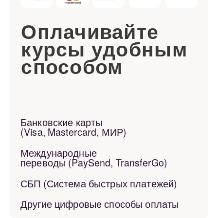
в дальнейшем.
У меня слабый уровень —
могу ли я начать?
Конечно! Мы подбираем курс, темп
и материалы индивидуально под ваш
уровень — от полного новичка
до продвинутого. Главное — желание
учиться, всё остальное берём на себя.
Как проходят занятия?
Все занятия проходят онлайн — через
Zoom, Google Meet или Яндекс.Телемост.
Всё, что вам нужно, — стабильный
интернет и наушники.
Сколько стоит обучение и как
его можно оплатить?