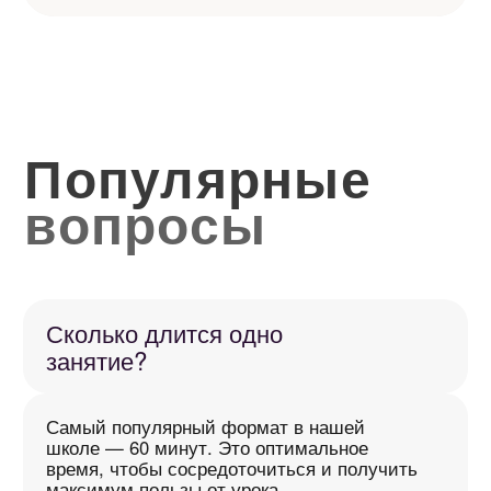
Стоимость абонементов указана
на странице тарифов — чем больше
абонемент, тем выгоднее цена за занятие.
Оплатить можно любым удобным
способом: российской или зарубежной
картой, а также с помощью современных
платёжных систем.
А что будет с моим
абонементом если я заболею/
уеду в отпуск?
Ваш абонемент —
бессрочный.
Мы не устанавливаем жёстких сроков
на прохождение занятий, поэтому
вы можете вернуться к обучению
в удобное для вас время.
А если мне нужен
узкоспециализированный
английский? Например,
медицина?